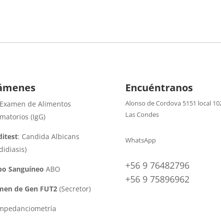
ámenes
Encuéntranos
Alonso de Cordova 5151 local 10
 Examen de Alimentos
Las Condes
amatorios (IgG)
itest
: Candida Albicans
WhatsApp
didiasis)
+56 9 76482796
po Sanguíneo
ABO
+56 9 75896962
men de Gen FUT2
(Secretor)
impedanciometría