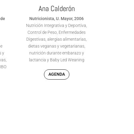
Ana Calderón
 de
Nutricionista, U. Mayor, 2006
Nutrición Integrativa y Deportiva,
Control de Peso, Enfermedades
Digestivas, alergias alimentarias,
Analya Abur
de
dietas veganas y vegetarianas,
Nutricionista
s y
nutrición durante embarazo y
Especialista e
vas,
lactancia y Baby Led Weaning
Enfermedades
SIBO
Resistencia a 
AGENDA
Diabetes Melli
Renal.