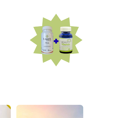
Más información
Candidiasis para siempre!
productos, te olvidarás de la
perfecta de estos 2
😎¡Con la combinación
para Siempre!
Dile Adiós a la Candidiasis
Tratamiento)
Anti cándida (Pack de