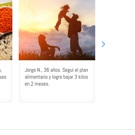
,
Jorge N., 36 años. Seguí el plan
Felipe S., 20 
ses
alimentario y logre bajar 3 kilos
kilos me dio 
en 2 meses.
realizar activ