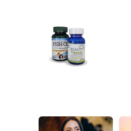
Más información
Caps
Pack Beauty Vitamin+ Fish Oil