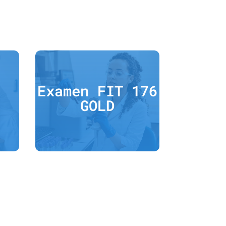
Examen FIT 176
Más información
GOLD
INTESTINO PERMEABLE
Analiza 176 ALIMENTOS +