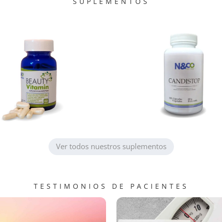
SUPLEMENTOS
Más información
Más información
complejo B
combatir la candidiasis🌿
cromo, selenio, vit. E,
tesoro ancestral para
Zinc, 600 mg de vitamina C,
🌿 Pau D’Arco + Alicina: El
150 mg de Biotina, 16 mg de
Candistop – 120 cÁpsulas
Beauty Vitamin – 60 Cápsulas
Ver todos nuestros suplementos
TESTIMONIOS DE PACIENTES