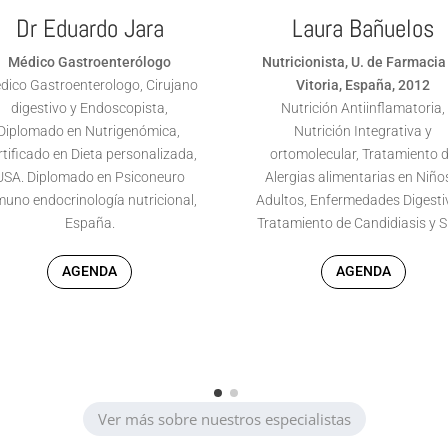
Dr Eduardo Jara
Laura Bañuelos
Médico Gastroenterólogo
Nutricionista, U. de Farmacia
dico Gastroenterologo, Cirujano
Vitoria, España, 2012
digestivo y Endoscopista,
Nutrición Antiinflamatoria,
Diplomado en Nutrigenómica,
Nutrición Integrativa y
rtificado en Dieta personalizada,
ortomolecular, Tratamiento 
USA. Diplomado en
Psiconeuro
Alergias alimentarias en Niño
muno endocrinología nutricional,
Adultos, Enfermedades Digesti
España.
Tratamiento de Candidiasis y 
AGENDA
AGENDA
Ver más sobre nuestros especialistas