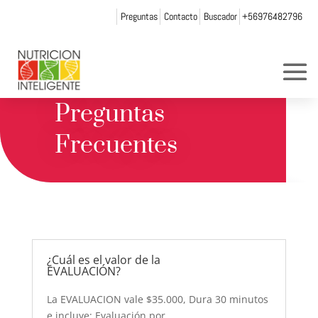
Preguntas
Contacto
Buscador
+56976482796
AQUÍ ENCONTRARÁS
RESPUESTAS A TUS
Preguntas
Frecuentes
¿Cuál es el valor de la
EVALUACIÓN?
La EVALUACION vale $35.000, Dura 30 minutos
e incluye: Evaluación por