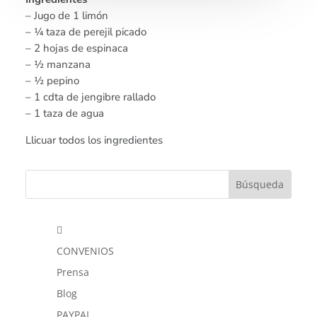
– Jugo de 1 limón
– ¼ taza de perejil picado
– 2 hojas de espinaca
– ½ manzana
– ½ pepino
– 1 cdta de jengibre rallado
– 1 taza de agua
Llicuar todos los ingredientes

CONVENIOS
Prensa
Blog
PAYPAL