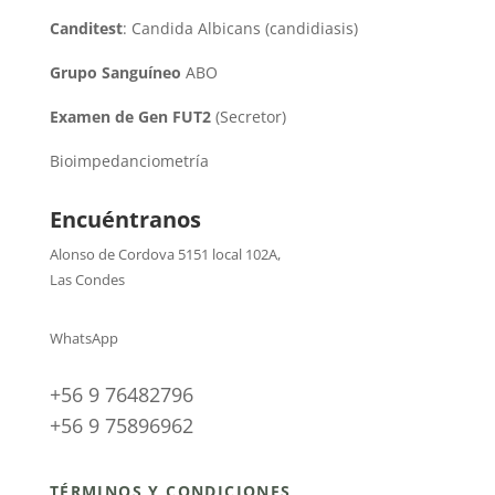
Canditest
: Candida Albicans (candidiasis)
Grupo Sanguíneo
ABO
Examen de Gen FUT2
(Secretor)
Bioimpedanciometría
Encuéntranos
Alonso de Cordova 5151 local 102A
,
Las Condes
WhatsApp
+56 9 76482796
+56 9 75896962
TÉRMINOS Y CONDICIONES