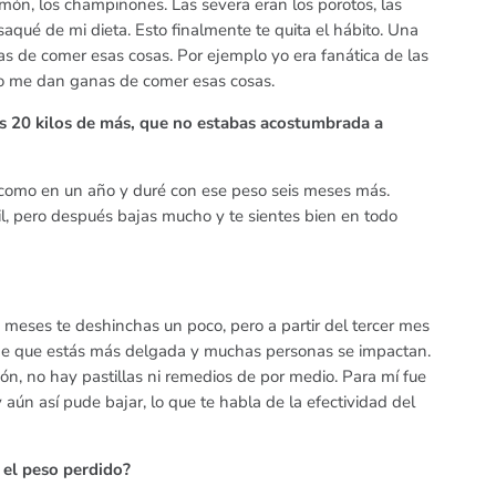
almón, los champiñones. Las severa eran los porotos, las
aqué de mi dieta. Esto finalmente te quita el hábito. Una
as de comer esas cosas. Por ejemplo yo era fanática de las
 no me dan ganas de comer esas cosas.
os 20 kilos de más, que no estabas acostumbrada a
s como en un año y duré con ese peso seis meses más.
l, pero después bajas mucho y te sientes bien en todo
 meses te deshinchas un poco, pero a partir del tercer mes
 de que estás más delgada y muchas personas se impactan.
ón, no hay pastillas ni remedios de por medio. Para mí fue
ún así pude bajar, lo que te habla de la efectividad del
 el peso perdido?