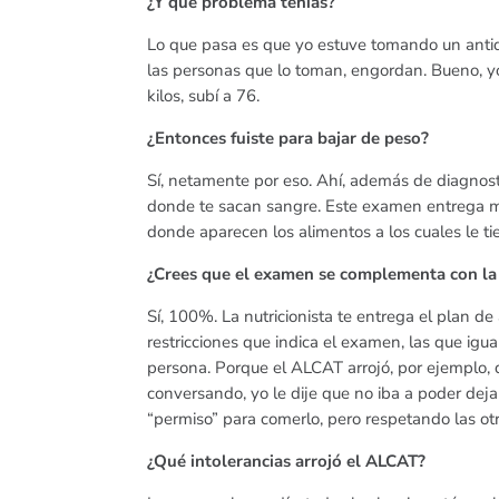
¿Y qué problema tenías?
Lo que pasa es que yo estuve tomando un anti
las personas que lo toman, engordan. Bueno, y
kilos, subí a 76.
¿Entonces fuiste para bajar de peso?
Sí, netamente por eso. Ahí, además de diagnos
donde te sacan sangre. Este examen entrega mu
donde aparecen los alimentos a los cuales le ti
¿Crees que el examen se complementa con la d
Sí, 100%. La nutricionista te entrega el plan d
restricciones que indica el examen, las que igua
persona. Porque el ALCAT arrojó, por ejemplo, 
conversando, yo le dije que no iba a poder dej
“permiso” para comerlo, pero respetando las ot
¿Qué intolerancias arrojó el ALCAT?