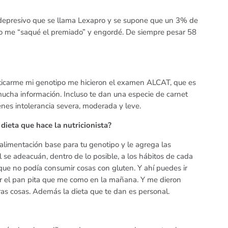
depresivo que se llama Lexapro y se supone que un 3% de
o me “saqué el premiado” y engordé. De siempre pesar 58
ticarme mi genotipo me hicieron el examen ALCAT, que es
cha información. Incluso te dan una especie de carnet
enes intolerancia severa, moderada y leve.
ieta que hace la nutricionista?
e alimentación base para tu genotipo y le agrega las
l se adeacuán, dentro de lo posible, a los hábitos de cada
que no podía consumir cosas con gluten. Y ahí puedes ir
ar el pan pita que me como en la mañana. Y me dieron
ras cosas. Además la dieta que te dan es personal.