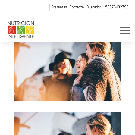
Preguntas
Contacto
Buscador
+56976482796
por
Web Admin NI
|
Nov 26, 2021