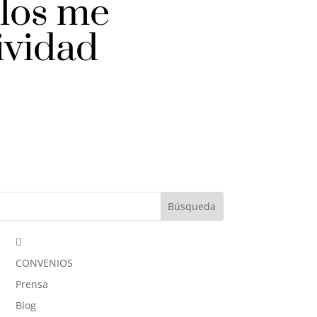
ilos me
ividad

CONVENIOS
Prensa
Blog