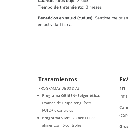
Cuántos kilos bajo:
7 kilos
Tiempo de tratamiento:
3 meses
Beneficios en salud (cuáles):
Sentirse mejor a
en actividad física.
Tratamientos
Ex
PROGRAMAS DE 90 DÍAS
FIT
:
Programa ORIGEN- Epigenética
:
infl
Examen de Grupo sanguíneo +
Cand
FUT2 + 6 controles
(can
Programa VIVE
:
Examen FIT 22
alimentos + 6 controles
Gru