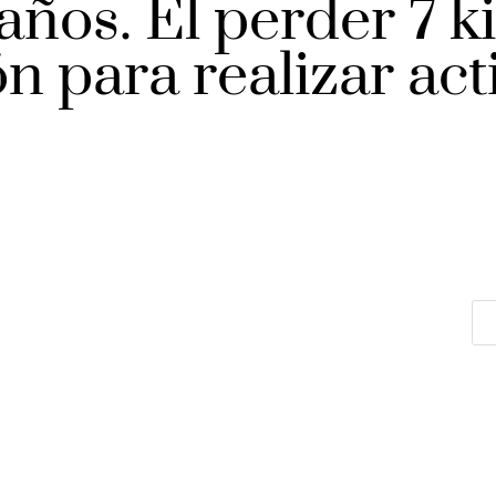
 años. El perder 7 k
n para realizar act