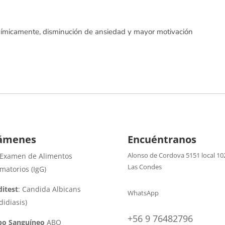
nímicamente, disminución de ansiedad y mayor motivación
ámenes
Encuéntranos
Alonso de Cordova 5151 local 10
 Examen de Alimentos
Las Condes
amatorios (IgG)
itest
: Candida Albicans
WhatsApp
didiasis)
+56 9 76482796
po Sanguíneo
ABO