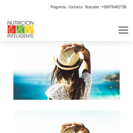
Preguntas
Contacto
Buscador
+56976482796
por
Web Admin NI
|
Dic 1, 2021