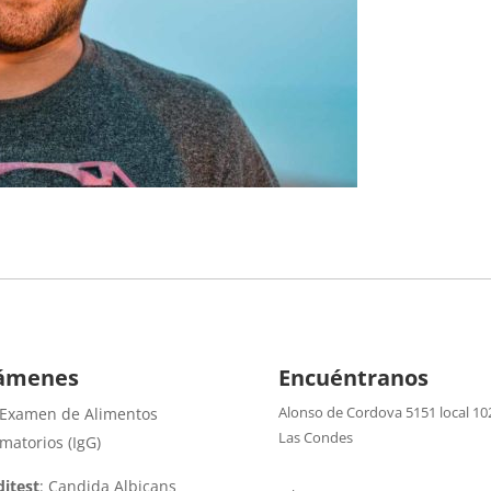
ámenes
Encuéntranos
Alonso de Cordova 5151 local 10
 Examen de Alimentos
Las Condes
amatorios (IgG)
itest
: Candida Albicans