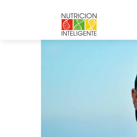
por
Web Admin NI
|
Dic 1, 2021