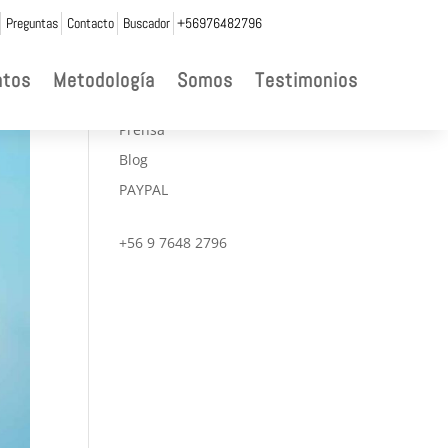
Preguntas
Contacto
Buscador
+56976482796

ntos
Metodología
Somos
Testimonios
CONVENIOS
Prensa
Blog
PAYPAL
+56 9 7648 2796