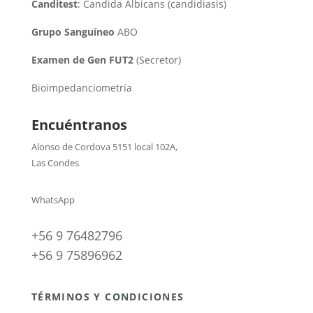
Canditest
: Candida Albicans (candidiasis)
Grupo Sanguíneo
ABO
Examen de Gen FUT2
(Secretor)
Bioimpedanciometría
Encuéntranos
Alonso de Cordova 5151 local 102A
,
Las Condes
WhatsApp
+56 9 76482796
+56 9 75896962
TÉRMINOS Y CONDICIONES