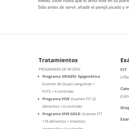
medio, cocer hasta que el arroz esté en su punt
Sólo antes de servir, añadir el perejil picado y 
Tratamientos
Ex
PROGRAMAS DE 90 DÍAS
FIT
:
Programa ORIGEN- Epigenética
:
infl
Examen de Grupo sanguíneo +
Cand
FUT2 + 6 controles
(can
Programa VIVE
:
Examen FIT 22
alimentos + 6 controles
Gru
Programa VIVE GOLD
: Examen FIT
Exa
176 alimentos + Intestino
permeable + 6 controles