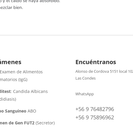
o y el caldo se haya absorbido.
mezclar bien.
ámenes
Encuéntranos
Alonso de Cordova 5151 local 10
 Examen de Alimentos
Las Condes
amatorios (IgG)
itest
: Candida Albicans
WhatsApp
didiasis)
+56 9 76482796
po Sanguíneo
ABO
+56 9 75896962
men de Gen FUT2
(Secretor)