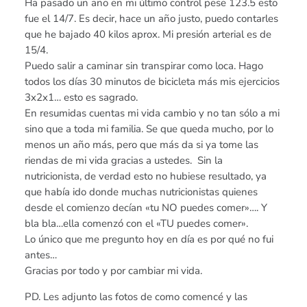
Ha pasado un año en mi último control pese 123.5 esto
fue el 14/7. Es decir, hace un año justo, puedo contarles
que he bajado 40 kilos aprox. Mi presión arterial es de
15/4.
Puedo salir a caminar sin transpirar como loca. Hago
todos los días 30 minutos de bicicleta más mis ejercicios
3x2x1… esto es sagrado.
En resumidas cuentas mi vida cambio y no tan sólo a mi
sino que a toda mi familia. Se que queda mucho, por lo
menos un año más, pero que más da si ya tome las
riendas de mi vida gracias a ustedes. Sin la
nutricionista, de verdad esto no hubiese resultado, ya
que había ido donde muchas nutricionistas quienes
desde el comienzo decían «tu NO puedes comer»…. Y
bla bla…ella comenzó con el «TU puedes comer».
Lo único que me pregunto hoy en día es por qué no fui
antes…
Gracias por todo y por cambiar mi vida.
PD. Les adjunto las fotos de como comencé y las