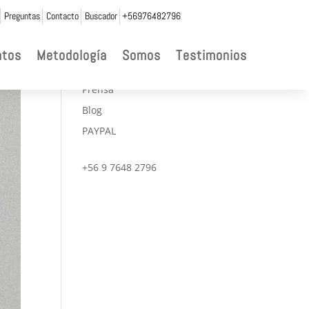
Preguntas
Contacto
Buscador
+56976482796

ntos
Metodología
Somos
Testimonios
CONVENIOS
Prensa
Blog
PAYPAL
+56 9 7648 2796