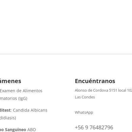
ámenes
Encuéntranos
Alonso de Cordova 5151 local 10
 Examen de Alimentos
Las Condes
amatorios (IgG)
itest
: Candida Albicans
WhatsApp
didiasis)
+56 9 76482796
po Sanguíneo
ABO