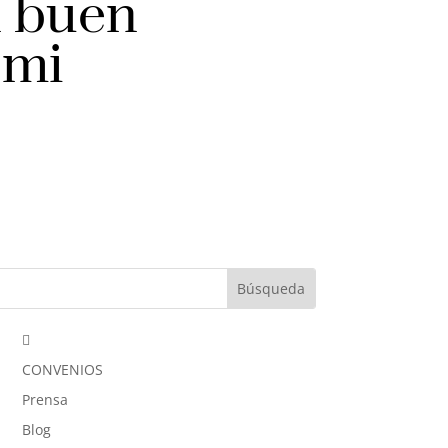
n buen
 mi

CONVENIOS
Prensa
Blog