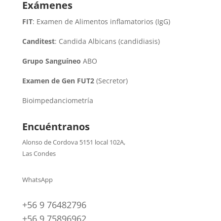
Exámenes
FIT
: Examen de Alimentos inflamatorios (IgG)
Canditest
: Candida Albicans (candidiasis)
Grupo Sanguíneo
ABO
Examen de Gen FUT2
(Secretor)
Bioimpedanciometría
Encuéntranos
Alonso de Cordova 5151 local 102A
,
Las Condes
WhatsApp
+56 9 76482796
+56 9 75896962