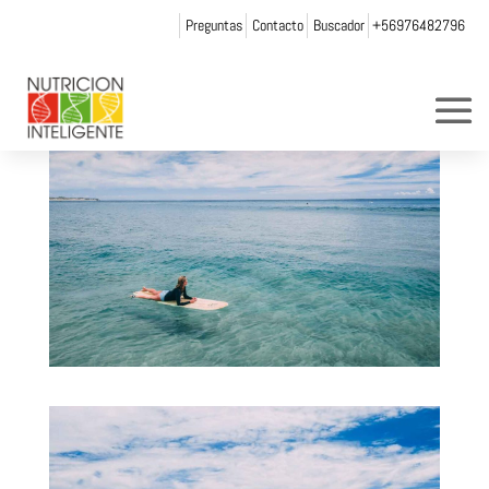
Preguntas
Contacto
Buscador
+56976482796
por
Web Admin NI
|
Nov 26, 2021