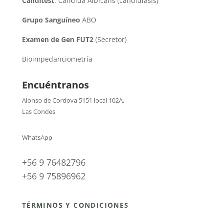
Canditest
: Candida Albicans (candidiasis)
Grupo Sanguíneo
ABO
Examen de Gen FUT2
(Secretor)
Bioimpedanciometría
Encuéntranos
Alonso de Cordova 5151 local 102A
,
Las Condes
WhatsApp
+56 9 76482796
+56 9 75896962
TÉRMINOS Y CONDICIONES