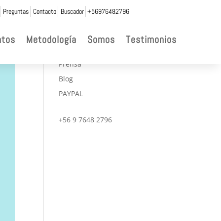
Preguntas
Contacto
Buscador
+56976482796

ntos
Metodología
Somos
Testimonios
CONVENIOS
Prensa
Blog
PAYPAL
+56 9 7648 2796