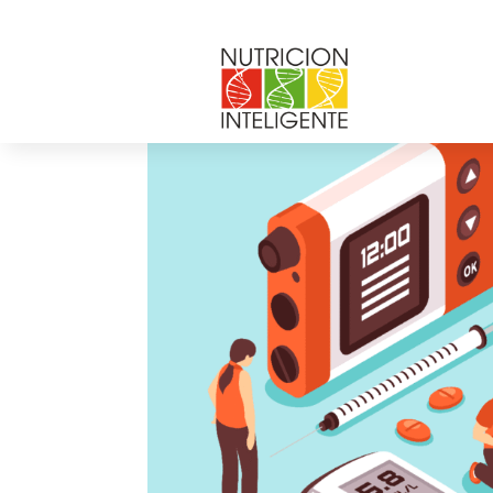
por
Web Admin NI
|
Nov 19, 2021