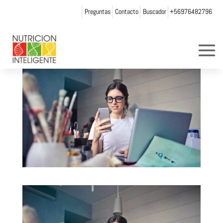
Preguntas
Contacto
Buscador
+56976482796
por
Web Admin NI
|
Dic 2, 2021