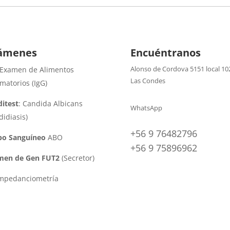
ámenes
Encuéntranos
Alonso de Cordova 5151 local 10
 Examen de Alimentos
Las Condes
amatorios (IgG)
itest
: Candida Albicans
WhatsApp
didiasis)
+56 9 76482796
po Sanguíneo
ABO
+56 9 75896962
men de Gen FUT2
(Secretor)
impedanciometría