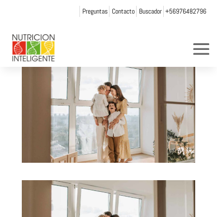
Preguntas
Contacto
Buscador
+56976482796
por
Web Admin NI
|
Nov 30, 2021