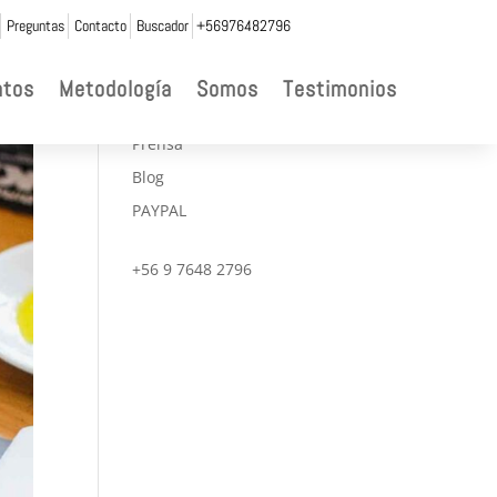
Preguntas
Contacto
Buscador
+56976482796

ntos
Metodología
Somos
Testimonios
CONVENIOS
Prensa
Blog
PAYPAL
+56 9 7648 2796