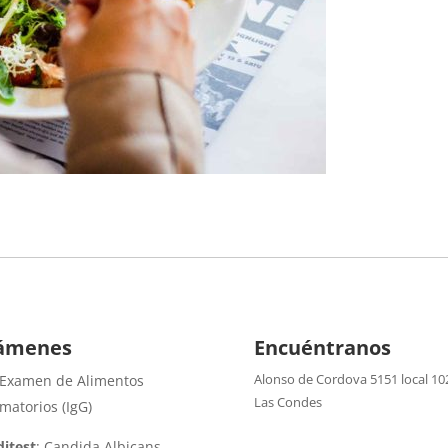
ámenes
Encuéntranos
Alonso de Cordova 5151 local 10
 Examen de Alimentos
Las Condes
amatorios (IgG)
itest
: Candida Albicans