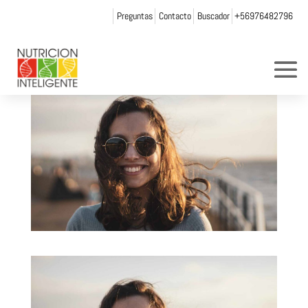
Preguntas
Contacto
Buscador
+56976482796
por
Web Admin NI
|
Nov 30, 2021