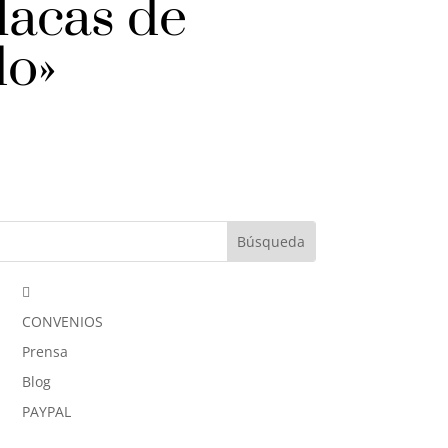
lacas de
do»

CONVENIOS
Prensa
Blog
PAYPAL