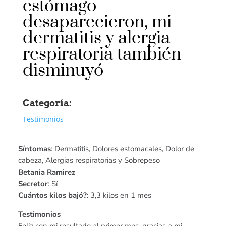
estómago
desaparecieron, mi
dermatitis y alergia
respiratoria también
disminuyó
Categoría:
Testimonios
Síntomas
: Dermatitis, Dolores estomacales, Dolor de
cabeza, Alergias respiratorias y Sobrepeso
Betania Ramirez
Secretor
: Sí
Cuántos kilos bajó?
: 3,3 kilos en 1 mes
Testimonios
Feliz con mi resultado al primer mes, gracias a mi