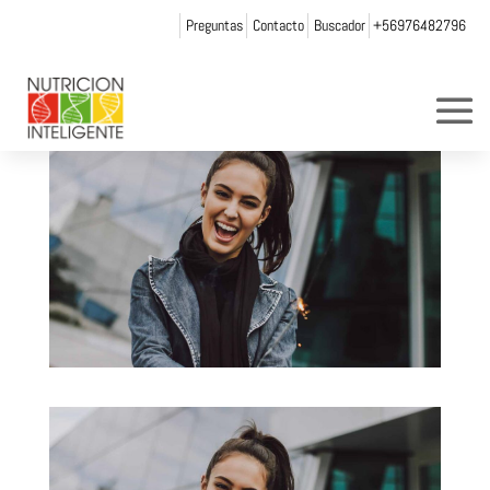
Preguntas
Contacto
Buscador
+56976482796
por
Web Admin NI
|
Dic 1, 2021