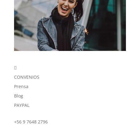

CONVENIOS
Prensa
Blog
PAYPAL
+56 9 7648 2796