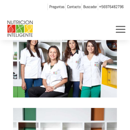
Preguntas
Contacto
Buscador
+56976482796
por
Web Admin NI
|
Nov 25, 2021