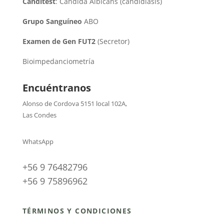
Canditest
: Candida Albicans (candidiasis)
Grupo Sanguíneo
ABO
Examen de Gen FUT2
(Secretor)
Bioimpedanciometría
Encuéntranos
Alonso de Cordova 5151 local 102A
,
Las Condes
WhatsApp
+56 9 76482796
+56 9 75896962
TÉRMINOS Y CONDICIONES