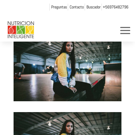
Preguntas
Contacto
Buscador
+56976482796
por
Web Admin NI
|
Dic 1, 2021