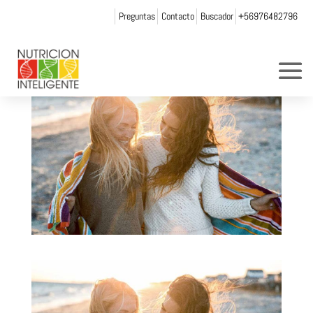
Preguntas
Contacto
Buscador
+56976482796
por
Web Admin NI
|
Dic 1, 2021