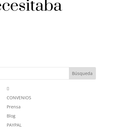
ecesitaba

CONVENIOS
Prensa
Blog
PAYPAL