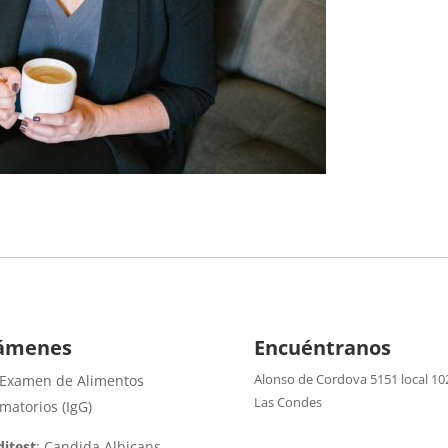
ámenes
Encuéntranos
Alonso de Cordova 5151 local 10
 Examen de Alimentos
Las Condes
amatorios (IgG)
itest
: Candida Albicans