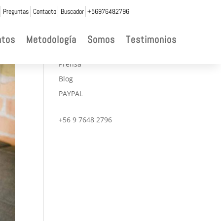
Preguntas
Contacto
Buscador
+56976482796

ntos
Metodología
Somos
Testimonios
CONVENIOS
Prensa
Blog
PAYPAL
+56 9 7648 2796