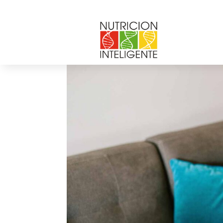
por
Web Admin NI
|
Dic 1, 2021