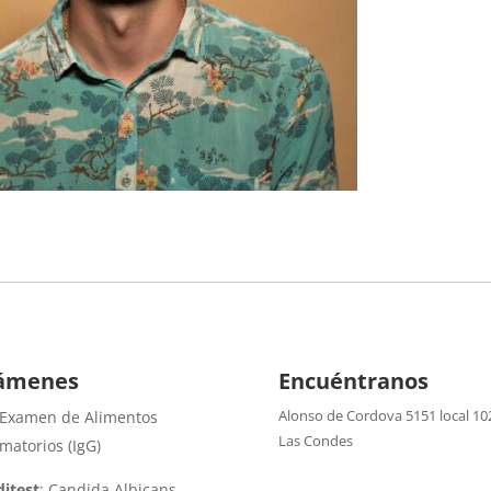
ámenes
Encuéntranos
Alonso de Cordova 5151 local 10
 Examen de Alimentos
Las Condes
amatorios (IgG)
itest
: Candida Albicans