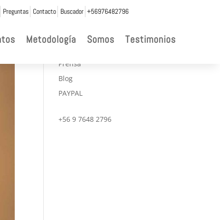
Preguntas
Contacto
Buscador
+56976482796

ntos
Metodología
Somos
Testimonios
CONVENIOS
Prensa
Blog
PAYPAL
+56 9 7648 2796