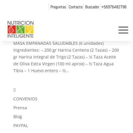
Preguntas
Contacto
Buscador
+56976482796
Recetas para unas Fiestas Patrias más
saludables
por
Web Admin NI
|
Sep 13, 2016
|
Recetas
MASA EMPANADAS SALUDABLES (6 unidades)
Ingredientes: – 200 gr Harina Centeno (2 Tazas) – 200
gr Harina Integral de Trigo (2 Tazas) – ½ Taza Aceite
de Oliva Extra Virgen (100 ml aprox) – ½ Taza Agua
Tibia – 1 Huevo entero – ½...

CONVENIOS
Prensa
Blog
PAYPAL