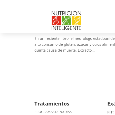
Dieta y Alzheimer
por
Web Admin NI
|
May 2, 2014
|
Artículos
,
B
En un reciente libro, el neurólogo estadounid
alto consumo de gluten, azúcar y otros aliment
quinta causa de muerte. Extracto...
Tratamientos
Ex
PROGRAMAS DE 90 DÍAS
FIT
: