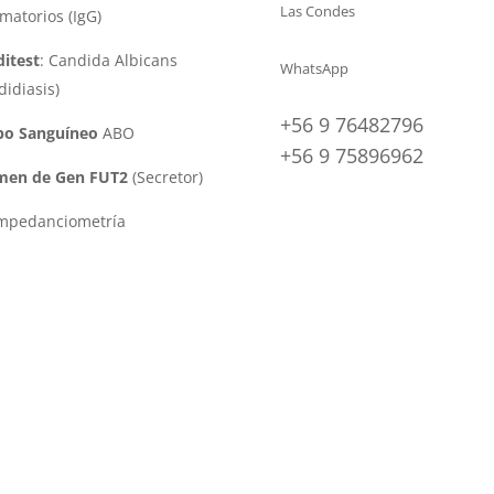
Las Condes
amatorios (IgG)
itest
: Candida Albicans
WhatsApp
didiasis)
+56 9 76482796
po Sanguíneo
ABO
+56 9 75896962
men de Gen FUT2
(Secretor)
impedanciometría