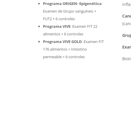
Programa ORIGEN- Epigenética
:
infl
Examen de Grupo sanguíneo +
Cand
FUT2 + 6 controles
(can
Programa VIVE
:
Examen FIT 22
alimentos + 6 controles
Gru
Programa VIVE GOLD
: Examen FIT
Exa
176 alimentos + Intestino
permeable + 6 controles
Bio