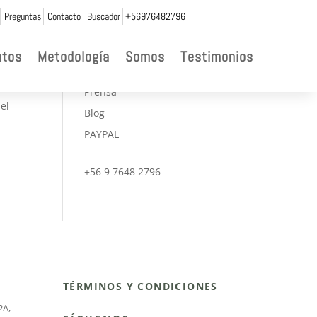
Preguntas
Contacto
Buscador
+56976482796

ntos
Metodología
Somos
Testimonios
CONVENIOS
Prensa
el
Blog
PAYPAL
+56 9 7648 2796
TÉRMINOS Y CONDICIONES
2A
,