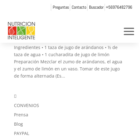
Preguntas
Contacto
Buscador
+56976482796
Licuados: concentrado de vitaminas y energía II
por
Web Admin NI
|
Nov 30, 2016
|
Recetas
ARÁNDANOS Jugo con arándanos para la cistitis
Ingredientes • 1 taza de jugo de arándanos • ½ de
taza de agua • 1 cucharadita de jugo de limón
Preparación Mezclar el zumo de arándanos, el agua
y el zumo de limón en un vaso. Tomar de este jugo
de forma alternada (Es...

CONVENIOS
Prensa
Blog
PAYPAL