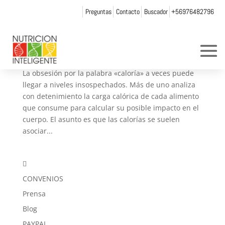
Preguntas
Contacto
Buscador
+56976482796
Qué son las calorías buenas y por qué es
importante diferenciarlas de las malas
por
andrea chicurel
|
Sep 21, 2018
|
Artículos
,
Blog
La obsesión por la palabra «caloría» a veces puede
llegar a niveles insospechados. Más de uno analiza
con detenimiento la carga calórica de cada alimento
que consume para calcular su posible impacto en el
cuerpo. El asunto es que las calorías se suelen
asociar...

CONVENIOS
Prensa
Blog
PAYPAL