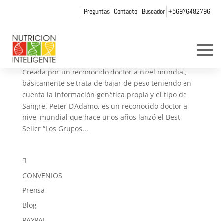
Preguntas
Contacto
Buscador
+56976482796
No acepte imitaciones, somos los originales en
Dieta del genotipo
por
andrea chicurel
|
Sep 4, 2018
|
Artículos
,
Blog
Creada por un reconocido doctor a nivel mundial,
básicamente se trata de bajar de peso teniendo en
cuenta la información genética propia y el tipo de
Sangre. Peter D’Adamo, es un reconocido doctor a
nivel mundial que hace unos años lanzó el Best
Seller “Los Grupos...

CONVENIOS
Prensa
Blog
PAYPAL