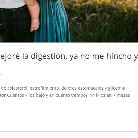
mejoré la digestión, ya no me hincho 
os
e colesterol, estreñimiento, dolores estomacales y glicemia
tor Cuantos kilos bajó y en cuanto tiempo?: 14 kilos en 7 meses