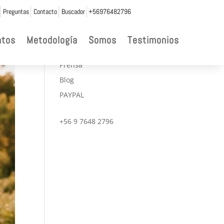
Preguntas
Contacto
Buscador
+56976482796

ntos
Metodología
Somos
Testimonios
CONVENIOS
Prensa
Blog
PAYPAL
+56 9 7648 2796