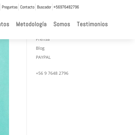
Preguntas
Contacto
Buscador
+56976482796

ntos
Metodología
Somos
Testimonios
CONVENIOS
Prensa
Blog
PAYPAL
+56 9 7648 2796