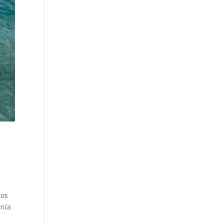
tos
enía