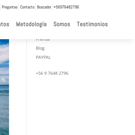
Preguntas
Contacto
Buscador
+56976482796

ntos
Metodología
Somos
Testimonios
CONVENIOS
Prensa
Blog
PAYPAL
+56 9 7648 2796