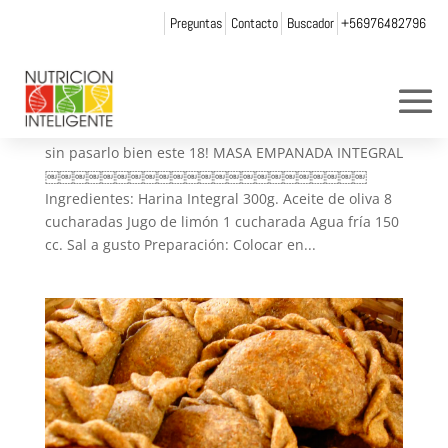
Preguntas
Contacto
Buscador
+56976482796
Empanadas Saludables – Fiestas Patrias
por
Web Admin NI
|
Sep 12, 2016
|
Recetas
Recetas de empanadas saludables. ¡No te quedes
sin pasarlo bien este 18! MASA EMPANADA INTEGRAL
￼￼￼￼￼￼￼￼￼￼￼￼￼￼￼￼￼￼￼￼￼￼￼
Ingredientes: Harina Integral 300g. Aceite de oliva 8
cucharadas Jugo de limón 1 cucharada Agua fría 150
cc. Sal a gusto Preparación: Colocar en...