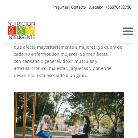
Preguntas
Contacto
Buscador
+56976482796
Fibromialgias
por
Web Admin NI
|
Jun 6, 2014
|
Artículos
¿Qué es? La Fibromialgia es una enfermedad crónica
que afecta mayoritariamente a mujeres, ya que 9 de
cada 10 enfermos son mujeres. Se manifiesta
con cansancio general, dolor muscular y
articularcrónico, malestar, jaquecas y por ende
desánimo. Está asociado a un gran...