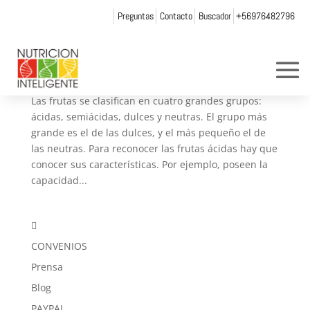
Preguntas
Contacto
Buscador
+56976482796
Aprende a combinar las frutas según su
clasificación
por
andrea chicurel
|
Oct 21, 2018
|
Artículos
,
Blog
Las frutas se clasifican en cuatro grandes grupos:
ácidas, semiácidas, dulces y neutras. El grupo más
grande es el de las dulces, y el más pequeño el de
las neutras. Para reconocer las frutas ácidas hay que
conocer sus características. Por ejemplo, poseen la
capacidad...

CONVENIOS
Prensa
Blog
PAYPAL