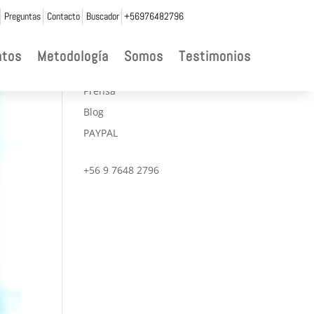
Preguntas
Contacto
Buscador
+56976482796

ntos
Metodología
Somos
Testimonios
CONVENIOS
Prensa
Blog
PAYPAL
+56 9 7648 2796