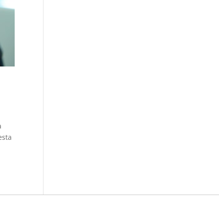
a
esta