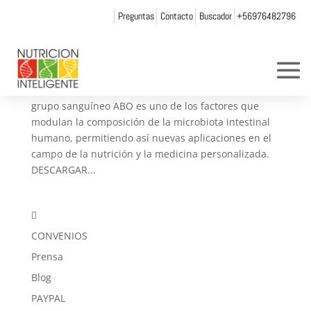
Preguntas
Contacto
Buscador
+56976482796
Grupos sanguineos y microbiota intestinal
por
andrea chicurel
|
Dic 16, 2013
|
Papers
Los resultados de ésta investigación sugieren que el
grupo sanguíneo ABO es uno de los factores que
modulan la composición de la microbiota intestinal
humano, permitiendo así nuevas aplicaciones en el
campo de la nutrición y la medicina personalizada.
DESCARGAR...

CONVENIOS
Prensa
Blog
PAYPAL