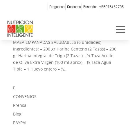
Preguntas
Contacto
Buscador
+56976482796
Recetas para unas Fiestas Patrias más
saludables
por
Web Admin NI
|
Sep 13, 2016
|
Recetas
MASA EMPANADAS SALUDABLES (6 unidades)
Ingredientes: – 200 gr Harina Centeno (2 Tazas) – 200
gr Harina Integral de Trigo (2 Tazas) – ½ Taza Aceite
de Oliva Extra Virgen (100 ml aprox) – ½ Taza Agua
Tibia – 1 Huevo entero – ½...

CONVENIOS
Prensa
Blog
PAYPAL