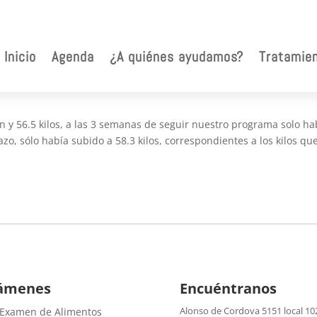
ado de comer sano para que mi guag
Inicio
Agenda
¿A quiénes ayudamos?
Tratamie
n y 56.5 kilos, a las 3 semanas de seguir nuestro programa solo ha
zo, sólo había subido a 58.3 kilos, correspondientes a los kilos qu
ámenes
Encuéntranos
Alonso de Cordova 5151 local 10
 Examen de Alimentos