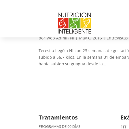
Teresita «Me he preocup
crezca sana»
por
Web Admin NI
|
May 6, 2015
|
Entrevistas
Teresita llegó a NI con 23 semanas de gestació
subido a 56.7 kilos. En la semana 31 de embara
había subido su guagua desde la...
Tratamientos
Ex
PROGRAMAS DE 90 DÍAS
FIT
: