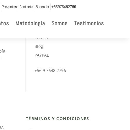
Preguntas
Contacto
Buscador
+56976482796
ua

ntos
Metodología
Somos
Testimonios
CONVENIOS
Prensa
Blog
bía
PAYPAL
e
+56 9 7648 2796
TÉRMINOS Y CONDICIONES
2A
,