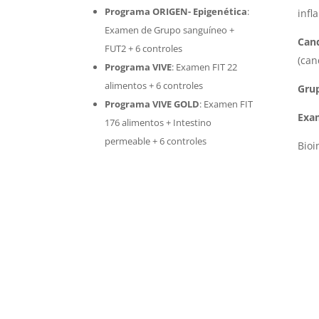
Programa ORIGEN- Epigenética
:
infl
Examen de Grupo sanguíneo +
Cand
FUT2 + 6 controles
(can
Programa VIVE
:
Examen FIT 22
alimentos + 6 controles
Gru
Programa VIVE GOLD
: Examen FIT
Exa
176 alimentos + Intestino
permeable + 6 controles
Bio