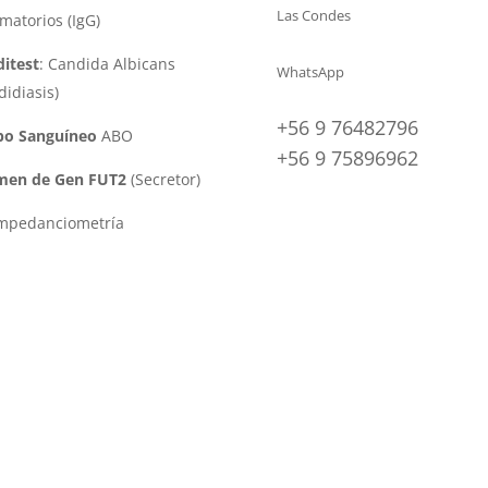
Las Condes
amatorios (IgG)
itest
: Candida Albicans
WhatsApp
didiasis)
+56 9 76482796
po Sanguíneo
ABO
+56 9 75896962
men de Gen FUT2
(Secretor)
impedanciometría