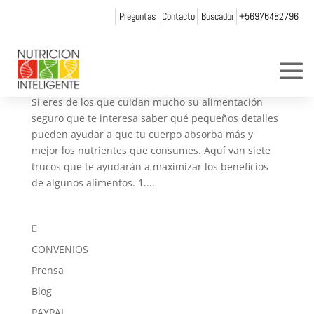
Preguntas
Contacto
Buscador
+56976482796
7 pequeños errores de nutrición que hasta la
gente más sana puede cometer
por
andrea chicurel
|
Sep 25, 2018
|
Artículos
,
Blog
Si eres de los que cuidan mucho su alimentación
seguro que te interesa saber qué pequeños detalles
pueden ayudar a que tu cuerpo absorba más y
mejor los nutrientes que consumes. Aquí van siete
trucos que te ayudarán a maximizar los beneficios
de algunos alimentos. 1....

CONVENIOS
Prensa
Blog
PAYPAL