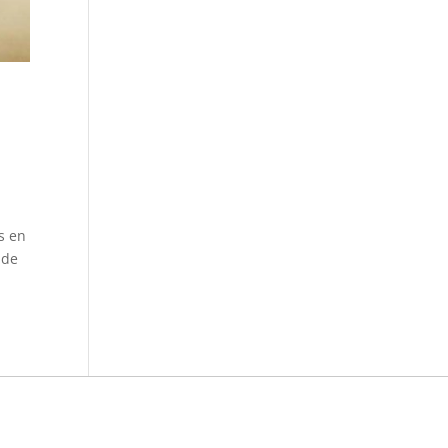
s en
 de