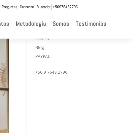
Preguntas
Contacto
Buscador
+56976482796

ntos
Metodología
Somos
Testimonios
CONVENIOS
Prensa
Blog
PAYPAL
+56 9 7648 2796